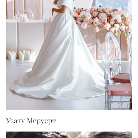
Узату Меруерт