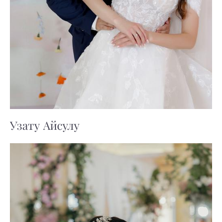
Узату Айсулу